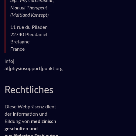
dipl. Physiotherapeut,
Manual Therapeut
(Maitland Konzept)
11 rue du Piladen
22740 Pleudaniel
Bretagne
France
info|
ät|physiosupport|punkt|org
Rechtliches
Diese Webpräsenz dient
der Information und
Bildung von
medizinisch
geschulten und