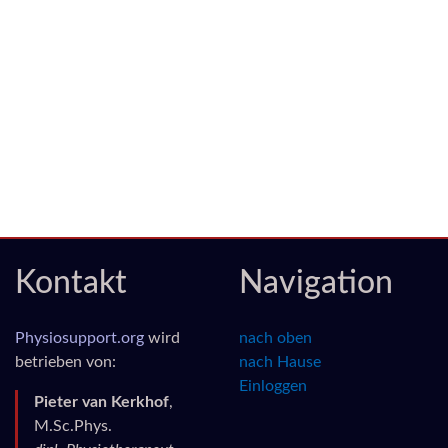
Kontakt
Navigation
Physiosupport.org
wird
nach oben
betrieben von:
nach Hause
Einloggen
Pieter van Kerkhof
,
M.Sc.Phys.