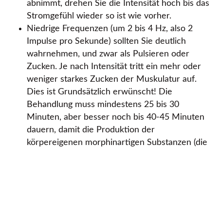
abnimmt, drehen Sie die Intensität hoch bis das
Stromgefühl wieder so ist wie vorher.
Niedrige Frequenzen (um 2 bis 4 Hz, also 2
Impulse pro Sekunde) sollten Sie deutlich
wahrnehmen, und zwar als Pulsieren oder
Zucken. Je nach Intensität tritt ein mehr oder
weniger starkes Zucken der Muskulatur auf.
Dies ist Grundsätzlich erwünscht! Die
Behandlung muss mindestens 25 bis 30
Minuten, aber besser noch bis 40-45 Minuten
dauern, damit die Produktion der
körpereigenen morphinartigen Substanzen (die
sog. Endorphine) angeregt wird. Falls Sie
während dieser langen TENS-Behandlung
durch das Zucken Schmerzen bekommen, ist
die Einstellung womöglich für Sie in diesem
Moment zu hoch. Brechen Sie diese