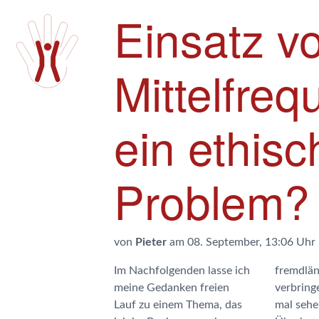
Einsatz v
Mittelfreq
ein ethis
Problem?
von
Pieter
am 08. September, 13:06 Uhr
Im Nachfolgenden lasse ich
fremdländischen Botschaft
meine Gedanken freien
verbringen muss. Ich muss
Lauf zu einem Thema, das
mal sehen wo diese