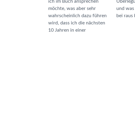
ich im Buch ansprechen
Überlegungen hinführen
möchte, was aber sehr
und was dann schließlich
wahrscheinlich dazu führen
bei raus
wird, dass ich die nächsten
10 Jahren in einer