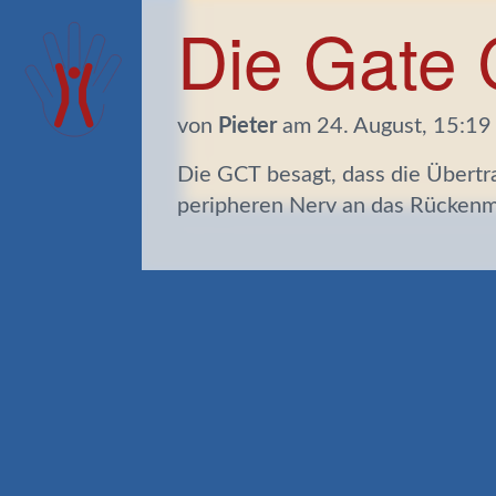
Die Gate 
von
Pieter
am 24. August, 15:19
Die GCT besagt, dass die Übert
sowohl Neuronen im Rückenmar
peripheren Nerv an das Rückenm