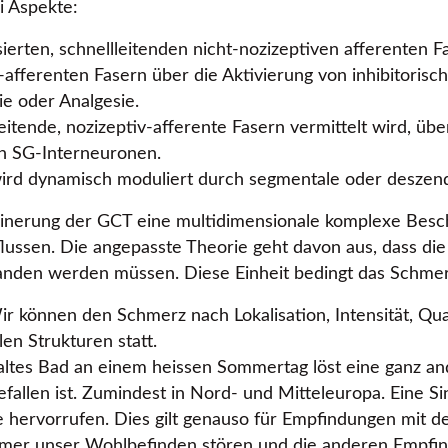
i Aspekte:
sierten, schnellleitenden nicht-nozizeptiven afferenten F
-afferenten Fasern über die Aktivierung von inhibitorisc
ie oder Analgesie.
leitende, nozizeptiv-afferente Fasern vermittelt wird, ü
en SG-Interneuronen.
 wird dynamisch moduliert durch segmentale oder deszen
inerung der GCT eine multidimensionale komplexe Besch
lussen. Die angepasste Theorie geht davon aus, dass die
anden werden müssen. Diese Einheit bedingt das Schmer
ir können den Schmerz nach Lokalisation, Intensität, Qu
en Strukturen statt.
kaltes Bad an einem heissen Sommertag löst eine ganz a
fallen ist. Zumindest in Nord- und Mitteleuropa. Eine S
le hervorrufen. Dies gilt genauso für Empfindungen mit 
 immer unser Wohlbefinden stören und die anderen Empfi