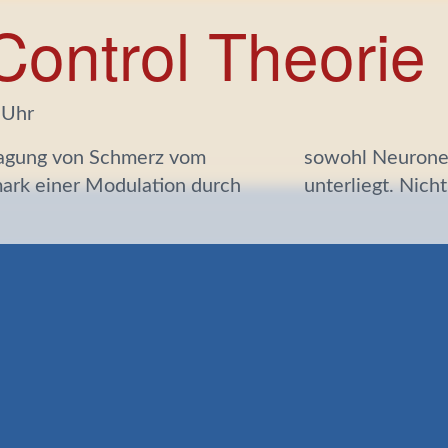
Control Theorie
 Uhr
ragung von Schmerz vom
k als auch vom Gehirn
ark einer Modulation durch
unterliegt. Nich