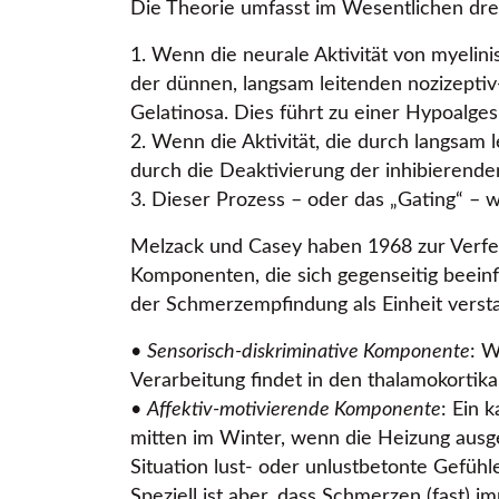
Die Theorie umfasst im Wesentlichen dre
1. Wenn die neurale Aktivität von myelini
der dünnen, langsam leitenden nozizeptiv
Gelatinosa. Dies führt zu einer Hypoalges
2. Wenn die Aktivität, die durch langsam 
durch die Deaktivierung der inhibierend
3. Dieser Prozess – oder das „Gating“ –
Melzack und Casey haben 1968 zur Verfe
Komponenten, die sich gegenseitig beeinf
der Schmerzempfindung als Einheit verst
•
Sensorisch-diskriminative Komponente
: W
Verarbeitung findet in den thalamokortikal
•
Affektiv-motivierende Komponente
: Ein 
mitten im Winter, wenn die Heizung ausge
Situation lust- oder unlustbetonte Gefüh
Speziell ist aber, dass Schmerzen (fast)